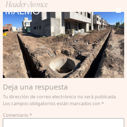
Header-Avance
Deja una respuesta
Tu dirección de correo electrónico no será publicada.
Los campos obligatorios están marcados con
*
Comentario
*